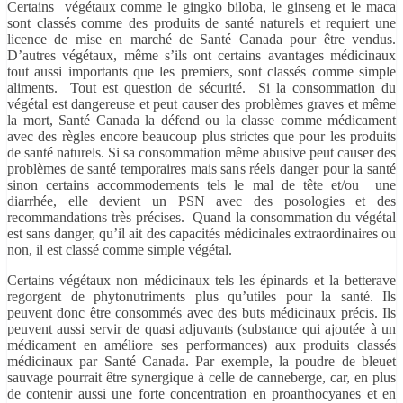
Certains végétaux comme le gingko biloba, le ginseng et le maca
sont classés comme des produits de santé naturels et requiert une
licence de mise en marché de Santé Canada pour être vendus.
D’autres végétaux, même s’ils ont certains avantages médicinaux
tout aussi importants que les premiers, sont classés comme simple
aliments. Tout est question de sécurité. Si la consommation du
végétal est dangereuse et peut causer des problèmes graves et même
la mort, Santé Canada la défend ou la classe comme médicament
avec des règles encore beaucoup plus strictes que pour les produits
de santé naturels. Si sa consommation même abusive peut causer des
problèmes de santé temporaires mais sans réels danger pour la santé
sinon certains accommodements tels le mal de tête et/ou une
diarrhée, elle devient un PSN avec des posologies et des
recommandations très précises. Quand la consommation du végétal
est sans danger, qu’il ait des capacités médicinales extraordinaires ou
non, il est classé comme simple végétal.
Certains végétaux non médicinaux tels les épinards et la betterave
regorgent de phytonutriments plus qu’utiles pour la santé. Ils
peuvent donc être consommés avec des buts médicinaux précis. Ils
peuvent aussi servir de quasi adjuvants (substance qui ajoutée à un
médicament en améliore ses performances) aux produits classés
médicinaux par Santé Canada. Par exemple, la poudre de bleuet
sauvage pourrait être synergique à celle de canneberge, car, en plus
de contenir aussi une forte concentration en proanthocyanes et en