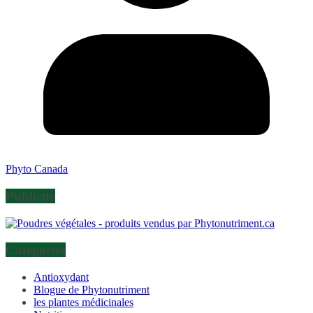
Phyto Canada
Publicité
Categories
Antioxydant
Blogue de Phytonutriment
les plantes médicinales