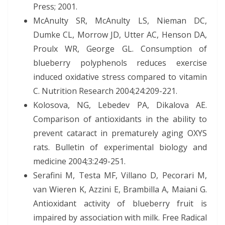
Press; 2001.
McAnulty SR, McAnulty LS, Nieman DC,
Dumke CL, Morrow JD, Utter AC, Henson DA,
Proulx WR, George GL. Consumption of
blueberry polyphenols reduces exercise
induced oxidative stress compared to vitamin
C. Nutrition Research 2004;24:209-221.
Kolosova, NG, Lebedev PA, Dikalova AE.
Comparison of antioxidants in the ability to
prevent cataract in prematurely aging OXYS
rats. Bulletin of experimental biology and
medicine 2004;3:249-251.
Serafini M, Testa MF, Villano D, Pecorari M,
van Wieren K, Azzini E, Brambilla A, Maiani G.
Antioxidant activity of blueberry fruit is
impaired by association with milk. Free Radical