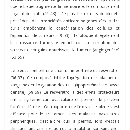
que le bleuet
augmente la mémoire
et le comportement
cognitif des rats (46-48). De plus, les extraits de bleuets
possèdent des
propriétés anticarcinogènes
c’est-à-dire
qu’ils
empêchent
la
cancérisation des cellules
et
l’apparition de tumeurs (49-53). Ils
bloquent
également
la
croissance tumorale
en inhibant la formation des
vaisseaux sanguins nourrissant la tumeur (angiogenèse)
(53-55).
Le bleuet contient une quantité importante de resvératrol
(56-57). Ce composé inhibe l’agrégation des plaquettes
sanguines et l’oxydation des LDL (lipoprotéines de basse
densité) (58-59). Le resvératrol a des effets protecteurs
sur le système cardiovasculaire et permet de prévenir
l’artériosclérose. On rapporte que l’extrait de bleuets est
efficace pour le traitement des maladies vasculaires
périphériques, c’est-à-dire qu’il a permis, lors d’essais
cliniques, une amélioration de la circulation sanguine chez