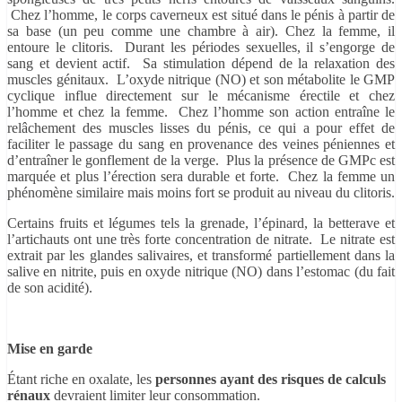
Chez l’homme, le corps caverneux est situé dans le pénis à partir de
sa base (un peu comme une chambre à air). Chez la femme, il
entoure le clitoris. Durant les périodes sexuelles, il s’engorge de
sang et devient actif. Sa stimulation dépend de la relaxation des
muscles génitaux. L’oxyde nitrique (NO) et son métabolite le GMP
cyclique influe directement sur le mécanisme érectile et chez
l’homme et chez la femme. Chez l’homme son action entraîne le
relâchement des muscles lisses du pénis, ce qui a pour effet de
faciliter le passage du sang en provenance des veines péniennes et
d’entraîner le gonflement de la verge. Plus la présence de GMPc est
marquée et plus l’érection sera durable et forte. Chez la femme un
phénomène similaire mais moins fort se produit au niveau du clitoris.
Certains fruits et légumes tels la grenade, l’épinard, la betterave et
l’artichauts ont une très forte concentration de nitrate. Le nitrate est
extrait par les glandes salivaires, et transformé partiellement dans la
salive en nitrite, puis en oxyde nitrique (NO) dans l’estomac (du fait
de son acidité).
Mise en garde
Étant riche en oxalate, les
personnes ayant des risques de calculs
rénaux
devraient limiter leur consommation.