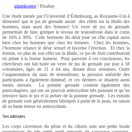
adamkontor
/ Pixabay
Une étude menée par l’Université d’Édimbourg, au Royaume-Uni à
démontré que le jus de grenade aurait des effets sur la libido des
hommes, mais aussi des femmes! Un verre de jus de grenade
permettrait de faire grimper le niveau de testostérone dans le corps
de 16% à 30%. Cette hormone du désir joue un rôle capital aussi
bien chez les hommes que chez les femmes. Chez les hommes,
l’hormone relance le désir sexuel et favorise l’érection. Et chez la
femme, en plus de son effet sur la libido, ce jus de fruit contribuerait
en prime à la bonne humeur. Pour parvenir à ces conclusions, les
chercheurs ont fait boire un verre de jus de grenade par jour à 58
volontaires, âgés de 21 à 64 ans, durant deux semaines. Outre
l’augmentation du taux de testostérone, la pression artérielle des
participants a également diminué, et ces derniers se disaient aussi
moins stressés. La pomme grenade contient également des
punicalagines, qui ont un pouvoir antioxydant très puissant et qu’on
retrouve dans le jus et la pelure de la pomme grenade. Les extraits
de grenade sont généralement fabriqués à partir de la peau, en raison
de sa haute teneur en antioxydants.
Ses nitrates
Les corps caverneux du pénis et du clitoris sont une petite boule
spongieuses de très petits nerfs entourés de vaisseaux sanguins.