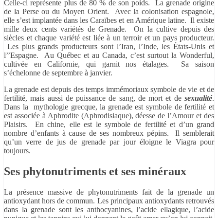
Celle-ci représente plus de 80 % de son poids. La grenade origine
de la Perse ou du Moyen Orient. Avec la colonisation espagnole,
elle s’est implantée dans les Caraïbes et en Amérique latine. Il existe
mille deux cents variétés de Grenade. On la cultive depuis des
siècles et chaque variété est liée à un terroir et un pays producteur.
Les plus grands producteurs sont l’Iran, l’Inde, les États-Unis et
l’’Espagne. Au Québec et au Canada, c’est surtout la Wonderful,
cultivée en Californie, qui garnit nos étalages. Sa saison
s’échelonne de septembre à janvier.
La grenade est depuis des temps immémoriaux symbole de vie et de
fertilité, mais aussi de puissance de sang, de mort et de
sexualité
.
Dans la mythologie grecque, la grenade est symbole de fertilité et
est associée à Aphrodite (Aphrodisiaque), déesse de l’Amour et des
Plaisirs. En chine, elle est le symbole de fertilité et d’un grand
nombre d’enfants à cause de ses nombreux pépins. Il semblerait
qu’un verre de jus de grenade par jour éloigne le Viagra pour
toujours.
Ses phytonutriments et ses minéraux
La présence massive de phytonutriments fait de la grenade un
antioxydant hors de commun. Les principaux antioxydants retrouvés
dans la grenade sont les anthocyanines, l’acide ellagique, l’acide