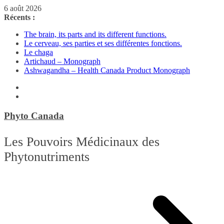
Passer
6 août 2026
au
Récents :
contenu
The brain, its parts and its different functions.
Le cerveau, ses parties et ses différentes fonctions.
Le chaga
Artichaud – Monograph
Ashwagandha – Health Canada Product Monograph
Phyto Canada
Les Pouvoirs Médicinaux des
Phytonutriments