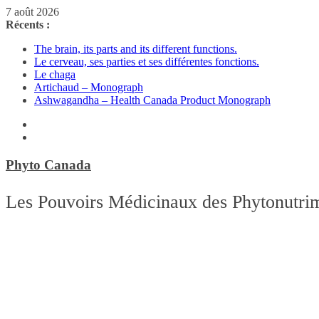
Passer
7 août 2026
au
Récents :
contenu
The brain, its parts and its different functions.
Le cerveau, ses parties et ses différentes fonctions.
Le chaga
Artichaud – Monograph
Ashwagandha – Health Canada Product Monograph
Phyto Canada
Les Pouvoirs Médicinaux des Phytonutri