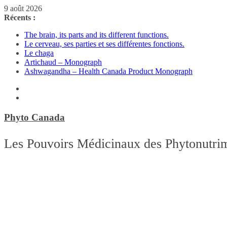
Passer
9 août 2026
au
Récents :
contenu
The brain, its parts and its different functions.
Le cerveau, ses parties et ses différentes fonctions.
Le chaga
Artichaud – Monograph
Ashwagandha – Health Canada Product Monograph
Phyto Canada
Les Pouvoirs Médicinaux des Phytonutri