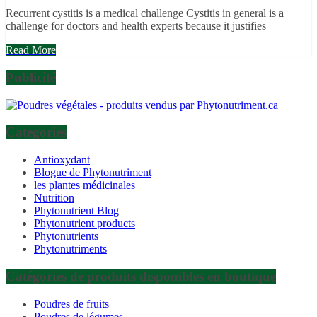
Recurrent cystitis is a medical challenge Cystitis in general is a
challenge for doctors and health experts because it justifies
Read More
Publicité
Categories
Antioxydant
Blogue de Phytonutriment
les plantes médicinales
Nutrition
Phytonutrient Blog
Phytonutrient products
Phytonutrients
Phytonutriments
Catégories de produits disponibles en boutique
Poudres de fruits
Poudres de légumes