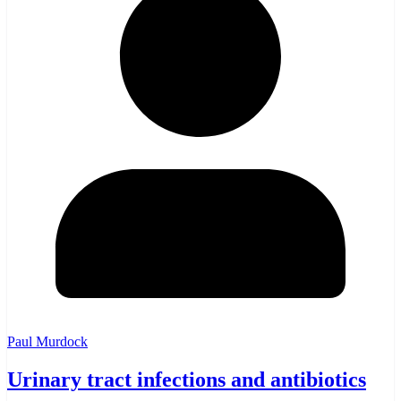
Paul Murdock
Urinary tract infections and antibiotics