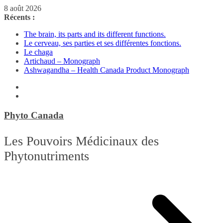
Passer
8 août 2026
au
Récents :
contenu
The brain, its parts and its different functions.
Le cerveau, ses parties et ses différentes fonctions.
Le chaga
Artichaud – Monograph
Ashwagandha – Health Canada Product Monograph
Phyto Canada
Les Pouvoirs Médicinaux des
Phytonutriments