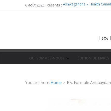
Passer
Récents :
Ashwagandha – Health Cana
6 août 2026
au
The brain, its parts and its dif
Le cerveau, ses parties et ses
contenu
Le chaga
Artichaud – Monograph
Les 
QUI SOMMES-NOUS?
ÉDITION DE LIVRES
You are here:
Home
B5, Formule Antioxydan