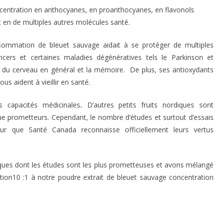
ncentration en anthocyanes, en proanthocyanes, en flavonols
t en de multiples autres molécules santé.
sommation de bleuet sauvage aidait à se protéger de multiples
ncers et certaines maladies dégénératives tels le Parkinson et
é du cerveau en général et la mémoire. De plus, ses antioxydants
us aident à vieillir en santé.
 capacités médicinales
.
D’autres petits fruits nordiques sont
e prometteurs. Cependant, le nombre d’études et surtout d’essais
pour que Santé Canada reconnaisse officiellement leurs vertus
diques dont les études sont les plus prometteuses et avons mélangé
tion10 :1 à notre poudre extrait de bleuet sauvage concentration