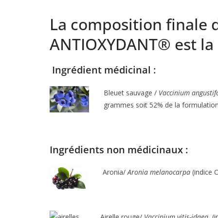
La composition finale
ANTIOXYDANT® est la s
Ingrédient médicinal :
Bleuet sauvage /
Vaccinium angustif
grammes soit 52% de la formulation
Ingrédients non médicinaux :
Aronia/
Aronia melanocarpa
(indice 
Airelle rouge/
Vaccinium vitis-idaea
, (