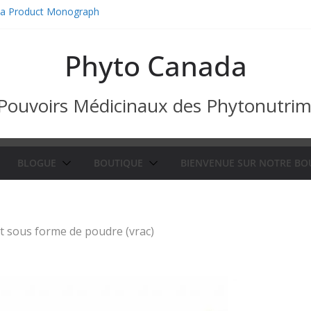
da Product Monograph
ferent functions.
 différentes fonctions.
Phyto Canada
Pouvoirs Médicinaux des Phytonutri
BLOGUE
BOUTIQUE
BIENVENUE SUR NOTRE BO
t sous forme de poudre (vrac)