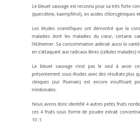
Le bleuet sauvage est reconnu pour sa très forte co
(quercétine, kaempférol), en acides chlorogéniques e
Les études scientifiques ont démontré que la con
maladies dont les maladies du cœur, certain
s
ca
l’Alzheimer. Sa consommation aiderait aussi la sant
en s’attaquant aux radicaux libres (cellules malades) no
Le bleuet sauvage n’est pas le seul à avoir ces
présentement sous études avec des résultats plus qu
cliniques (sur l’humain) est encore insuffisant 
médicinales.
Nous avons donc identifié 4 autres petits fruits nor
ces 4 fruits sous forme de poudre extrait concentra
10 :1.