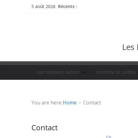
Passer
Récents :
5 août 2026
au
contenu
Les 
QUI SOMMES-NOUS?
ÉDITION DE LIVRES
You are here:
Home
Contact
Contact