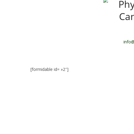
info@
[formidable id= »2″]