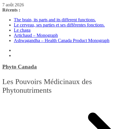
Passer
7 août 2026
au
Récents :
contenu
The brain, its parts and its different functions.
Le cerveau, ses parties et ses différentes fonctions.
Le chaga
Artichaud – Monograph
Ashwagandha – Health Canada Product Monograph
Phyto Canada
Les Pouvoirs Médicinaux des
Phytonutriments