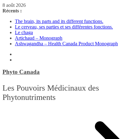
Passer
8 août 2026
au
Récents :
contenu
The brain, its parts and its different functions.
Le cerveau, ses parties et ses différentes fonctions.
Le chaga
Artichaud – Monograph
Ashwagandha – Health Canada Product Monograph
Phyto Canada
Les Pouvoirs Médicinaux des
Phytonutriments