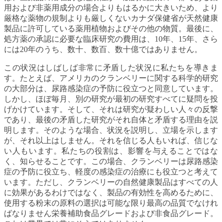
用および非薬用成分の場合よりもはるかに大きいため、より
厳格な薬物の規制よりも厳しくないカナダ保健省が天然健康
製品に許可している薬用植物およびその他の物質。最後に、
処方薬の承認に必要な臨床研究の費用は、10年、15年、さら
には20年のうち、数十、数百、数十億ではありません。
この状況はしばしば非常に矛盾した状況に私たちを導きま
す。たとえば、アメリカのクランベリーに関する科学的研究
の大部分は、尿路感染症の予防に役立つと同意しています。
しかし、ほぼ毎月、別の研究が最初の研究すべてに疑問を投
げかけています。そして、それは研究が疑わしい人々の反撃
であり、最後の矛盾した研究がそれ自体と矛盾する理由を説
明します。そのような場合、状況を説明し、立場を示します
が、それ以上はしません。それを信じる人もいれば、信じな
い人もいます。私たちの役割は、影響を与えることではな
く、知らせることです。この場合、クランベリーは尿路感染
症の予防に役立ち、軽度の感染症の治療にも役立つと考えて
います。ただし、クランベリーの自然健康製品はすべての人
に効果があるわけではなく、製品の有効性を高めるために、
使用する粉末の原料の選択は可能な限り最高の品質でなけれ
ばなりません栄養補助食品グレードおよび非食品グレード。