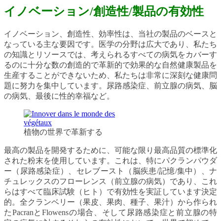
イノベーション/創造性/製品の有効性
イノベーション、創造性、効率性は、当社の製品のベースと
なっている主な要因です。医学の分野は広大であり、私たち
の知識とリソースでは、考えられるすべての病気をカバーす
るのに十分な数の創造的で革新的で効果的な自然健康製品を
生産することができないため、私たちは非常に深刻な健康問
題に努力を集中しています。尿路感染症、前立腺の病気、脳
の病気、最後に性的幸福など。
植物の世界で革新する
最高の製品を開発するために、可能な限り最高品質の標準化
された粉末を使用しています。これは、特にパクランパウダ
ー（尿路感染症）、セレブースト（脳疾患/記憶/集中）、ナ
チュレックスのフローレンス（前立腺の病気）であり、これ
らはすべて臨床試験（ヒト）で有効性を実証しています決定
的。全クランベリー（果皮、果肉、種子、果汁）から作られ
たPacranとFlowensの場合、そして尿路感染症と前立腺の特