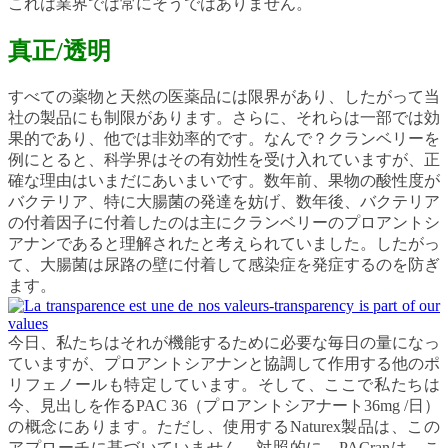
これは業界では常にそうではありません。
真正/透明
すべての薬物と天然の医薬品には限界があり、したがって当
社の製品にも制限があります。さらに、それらは一部では効
果的であり、他では非効率的です。なんで？クランベリーを
例にとると、科学界はその有効性を受け入れていますが、正
確な理由はいまだにあいまいです。数年前、果物の酸性度が
バクテリア、特に大腸菌の発達を妨げ、数年後、バクテリア
の付着因子に付着したのは主にクランベリーのプロアントシ
アナンであると理解されたと考えられていました。したがっ
て、大腸菌は尿路の壁に付着して感染症を発症するのを防ぎ
ます。
今日、私たちはそれが機能するために必要な毎日の量になっ
ていますが、プロアントシアナンと協調して作用する他のポ
リフェノールも特定しています。そして、ここで私たちは
今、見出しを作るPAC 36（プロアントシアナート36mg /日）
の概念にあります。ただし、使用するNaturex製品は、この
アプローチに基づいていません。対照的に、PACranは、こ