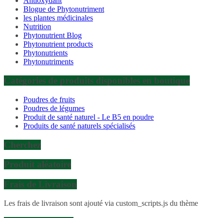
Antioxydant
Blogue de Phytonutriment
les plantes médicinales
Nutrition
Phytonutrient Blog
Phytonutrient products
Phytonutrients
Phytonutriments
Catégories de produits disponibles en boutique
Poudres de fruits
Poudres de légumes
Produit de santé naturel - Le B5 en poudre
Produits de santé naturels spécialisés
Cherchez
Produit aléatoire
Frais de Livraison
Les frais de livraison sont ajouté via custom_scripts.js du thème