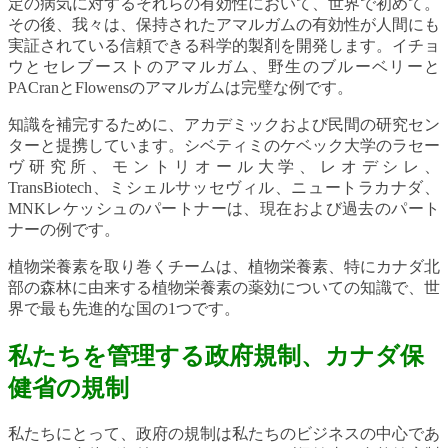
定の病気に対するそれらの有効性において、世界で初めて。
その後、我々は、保持されたアマルガムの有効性が人間にも
実証されている信頼できる科学的製剤を開発します。イチョ
ウとセレブーストのアマルガム、野生のブルーベリーと
PACranとFlowensのアマルガムは完璧な例です。
知識を補完するために、アカデミックおよび民間の研究セン
ターと提携しています。シベティミのケベック大学のラセー
ヴ研究所、モントリオール大学、レオデシレ、
TransBiotech、ミシェルサッセヴィル、ニュートラカナダ、
MNKレケッシュのパートナーは、現在および過去のパート
ナーの例です。
植物栄養素を取り巻くチームは、植物栄養素、特にカナダ北
部の森林に由来する植物栄養素の薬効についての知識で、世
界で最も先進的な国の1つです。
私たちを管理する政府規制、カナダ保
健省の規制
私たちにとって、政府の規制は私たちのビジネスの中心であ