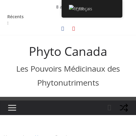
Passer
8 août 2026
Français
au
Récents
contenu
:
Phyto Canada
Les Pouvoirs Médicinaux des
Phytonutriments