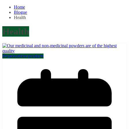
Home
Blogue
Health
Health
Phytonutrient products