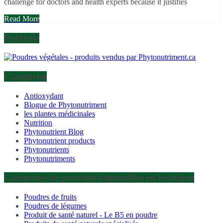
challenge for doctors and health experts because it justifies
Read More
Publicité
Categories
Antioxydant
Blogue de Phytonutriment
les plantes médicinales
Nutrition
Phytonutrient Blog
Phytonutrient products
Phytonutrients
Phytonutriments
Catégories de produits disponibles en boutique
Poudres de fruits
Poudres de légumes
Produit de santé naturel - Le B5 en poudre