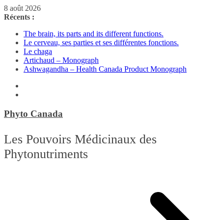
Passer
8 août 2026
au
Récents :
contenu
The brain, its parts and its different functions.
Le cerveau, ses parties et ses différentes fonctions.
Le chaga
Artichaud – Monograph
Ashwagandha – Health Canada Product Monograph
Phyto Canada
Les Pouvoirs Médicinaux des
Phytonutriments