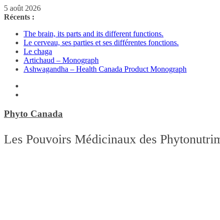
Passer
5 août 2026
au
Récents :
contenu
The brain, its parts and its different functions.
Le cerveau, ses parties et ses différentes fonctions.
Le chaga
Artichaud – Monograph
Ashwagandha – Health Canada Product Monograph
Phyto Canada
Les Pouvoirs Médicinaux des Phytonutri