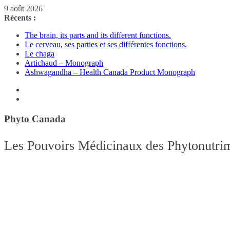
Passer
9 août 2026
au
Récents :
contenu
The brain, its parts and its different functions.
Le cerveau, ses parties et ses différentes fonctions.
Le chaga
Artichaud – Monograph
Ashwagandha – Health Canada Product Monograph
Phyto Canada
Les Pouvoirs Médicinaux des Phytonutri