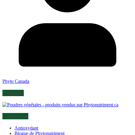
Phyto Canada
Publicité
Categories
Antioxydant
Blogue de Phytonutriment